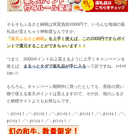
そもそもふるさと納税は実質負担2000円で、いろんな地域の返
礼品が貰えちゃう神制度なんですが、
「
楽天ふるさと納税
」を上手く使えば、この
2000
円ですらポイ
ントで還元することができちゃいます！！
つまり、2000ポイント以上貰えるように上手くキャンペーンを
使えば、
まるっとタダで返礼品が手に入る
って訳ですね。ﾒｯﾁｬﾀ
ｽｶﾙ–!!
もちろん、キャンペーン期間外に買ったとしても、普段の買い
物で使える楽天ポイントは貰えますので、その分、他のふるさ
と納税サイトよりもお得なんです。
＼ｵｲｼｲﾖ！／＼ｵｲｼｲﾖ！／＼ｵｲｼｲﾖ！／＼ｵｲｼｲﾖ！／＼ｵｲｼｲﾖ！／＼
ｵｲｼｲﾖ！／＼ｵｲｼｲﾖ！／＼ｵｲｼｲﾖ！／