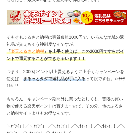
そもそもふるさと納税は実質負担2000円で、いろんな地域の返
礼品が貰えちゃう神制度なんですが、
「
楽天ふるさと納税
」を上手く使えば、この
2000
円ですらポイ
ントで還元することができちゃいます！！
つまり、2000ポイント以上貰えるように上手くキャンペーンを
使えば、
まるっとタダで返礼品が手に入る
って訳ですね。ﾒｯﾁｬﾀ
ｽｶﾙ–!!
もちろん、キャンペーン期間外に買ったとしても、普段の買い
物で使える楽天ポイントは貰えますので、その分、他のふるさ
と納税サイトよりもお得なんです。
＼ｵｲｼｲﾖ！／＼ｵｲｼｲﾖ！／＼ｵｲｼｲﾖ！／＼ｵｲｼｲﾖ！／＼ｵｲｼｲﾖ！／＼