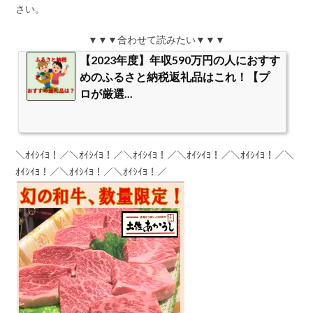
さい。
▼▼▼合わせて読みたい▼▼▼
【2023年度】年収590万円の人におすす
めのふるさと納税返礼品はこれ！【プ
ロが厳選...
＼ｵｲｼｲﾖ！／＼ｵｲｼｲﾖ！／＼ｵｲｼｲﾖ！／＼ｵｲｼｲﾖ！／＼ｵｲｼｲﾖ！／＼
ｵｲｼｲﾖ！／＼ｵｲｼｲﾖ！／＼ｵｲｼｲﾖ！／