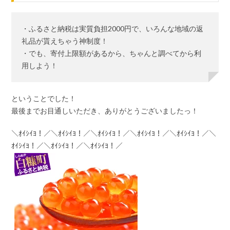
・ふるさと納税は実質負担2000円で、いろんな地域の返
礼品が貰えちゃう神制度！
・でも、寄付上限額があるから、ちゃんと調べてから利
用しよう！
ということでした！
最後までお目通しいただき、ありがとうございましたっ！
＼ｵｲｼｲﾖ！／＼ｵｲｼｲﾖ！／＼ｵｲｼｲﾖ！／＼ｵｲｼｲﾖ！／＼ｵｲｼｲﾖ！／＼
ｵｲｼｲﾖ！／＼ｵｲｼｲﾖ！／＼ｵｲｼｲﾖ！／