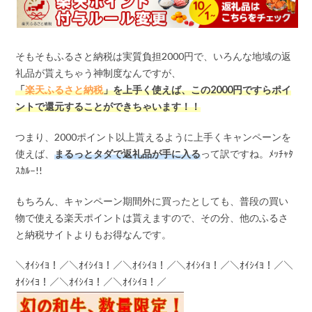
そもそもふるさと納税は実質負担2000円で、いろんな地域の返
礼品が貰えちゃう神制度なんですが、
「
楽天ふるさと納税
」を上手く使えば、この
2000
円ですらポイ
ントで還元することができちゃいます！！
つまり、2000ポイント以上貰えるように上手くキャンペーンを
使えば、
まるっとタダで返礼品が手に入る
って訳ですね。ﾒｯﾁｬﾀ
ｽｶﾙ–!!
もちろん、キャンペーン期間外に買ったとしても、普段の買い
物で使える楽天ポイントは貰えますので、その分、他のふるさ
と納税サイトよりもお得なんです。
＼ｵｲｼｲﾖ！／＼ｵｲｼｲﾖ！／＼ｵｲｼｲﾖ！／＼ｵｲｼｲﾖ！／＼ｵｲｼｲﾖ！／＼
ｵｲｼｲﾖ！／＼ｵｲｼｲﾖ！／＼ｵｲｼｲﾖ！／