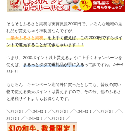
そもそもふるさと納税は実質負担2000円で、いろんな地域の返
礼品が貰えちゃう神制度なんですが、
「
楽天ふるさと納税
」を上手く使えば、この
2000
円ですらポイ
ントで還元することができちゃいます！！
つまり、2000ポイント以上貰えるように上手くキャンペーンを
使えば、
まるっとタダで返礼品が手に入る
って訳ですね。ﾒｯﾁｬﾀ
ｽｶﾙ–!!
もちろん、キャンペーン期間外に買ったとしても、普段の買い
物で使える楽天ポイントは貰えますので、その分、他のふるさ
と納税サイトよりもお得なんです。
＼ｵｲｼｲﾖ！／＼ｵｲｼｲﾖ！／＼ｵｲｼｲﾖ！／＼ｵｲｼｲﾖ！／＼ｵｲｼｲﾖ！／＼
ｵｲｼｲﾖ！／＼ｵｲｼｲﾖ！／＼ｵｲｼｲﾖ！／