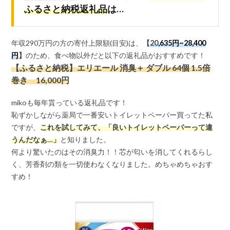
ふるさと納税返礼品
は…
年収290万円の方の寄付上限額(目安)は、
【
20
,635円~28,400
円
】
のため、食べ物以外だと以下の返礼品がおすすめです！
【ふるさと納税】エリエール 消臭＋ ダブル 64個 1.5倍
巻き 16,000円
mikoも毎年貰っている返礼品です！
恥ずかしながら薬局で一番安いトイレットペーパー買ってた私
ですが、
これを試してみて、「良いトイレットペーパーって違
うんだなぁ…」
と知りました。
何より驚いたのはその消臭力！！芯が匂いを消してくれるらし
く、芳香剤の類を一切使わなくなりました。めちゃめちゃおす
すめ！