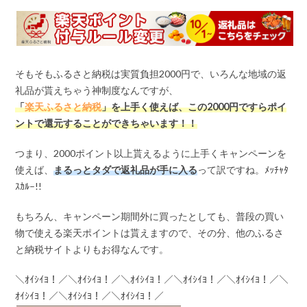
そもそもふるさと納税は実質負担2000円で、いろんな地域の返
礼品が貰えちゃう神制度なんですが、
「
楽天ふるさと納税
」を上手く使えば、この
2000
円ですらポイ
ントで還元することができちゃいます！！
つまり、2000ポイント以上貰えるように上手くキャンペーンを
使えば、
まるっとタダで返礼品が手に入る
って訳ですね。ﾒｯﾁｬﾀ
ｽｶﾙ–!!
もちろん、キャンペーン期間外に買ったとしても、普段の買い
物で使える楽天ポイントは貰えますので、その分、他のふるさ
と納税サイトよりもお得なんです。
＼ｵｲｼｲﾖ！／＼ｵｲｼｲﾖ！／＼ｵｲｼｲﾖ！／＼ｵｲｼｲﾖ！／＼ｵｲｼｲﾖ！／＼
ｵｲｼｲﾖ！／＼ｵｲｼｲﾖ！／＼ｵｲｼｲﾖ！／