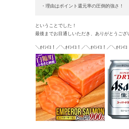
・理由はポイント還元率の圧倒的強さ！
ということでした！
最後までお目通しいただき、ありがとうござ
＼ｵｲｼｲﾖ！／＼ｵｲｼｲﾖ！／＼ｵｲｼｲﾖ！／＼ｵｲｼｲ