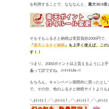
を利用することで、なななんと、
最大
30.5
倍
そもそもふるさと納税は実質負担2000円で
「
楽天ふるさと納税
」を上手く使えば、この
す！！
つまり、2000ポイント以上貰えるように上
る
って訳ですね。ﾒｯﾁｬﾀｽｶﾙ–!!
もちろん、キャンペーン期間外に買ったとし
で、その分、他のふるさと納税サイトよりも
＼ｵｲｼｲﾖ！／＼ｵｲｼｲﾖ！／＼ｵｲｼｲﾖ！／＼ｵｲｼｲ