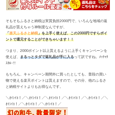
そもそもふるさと納税は実質負担2000円で、いろんな地域の返
礼品が貰えちゃう神制度なんですが、
「
楽天ふるさと納税
」を上手く使えば、この
2000
円ですらポイ
ントで還元することができちゃいます！！
つまり、2000ポイント以上貰えるように上手くキャンペーンを
使えば、
まるっとタダで返礼品が手に入る
って訳ですね。ﾒｯﾁｬﾀ
ｽｶﾙ–!!
もちろん、キャンペーン期間外に買ったとしても、普段の買い
物で使える楽天ポイントは貰えますので、その分、他のふるさ
と納税サイトよりもお得なんです。
＼ｵｲｼｲﾖ！／＼ｵｲｼｲﾖ！／＼ｵｲｼｲﾖ！／＼ｵｲｼｲﾖ！／＼ｵｲｼｲﾖ！／＼
ｵｲｼｲﾖ！／＼ｵｲｼｲﾖ！／＼ｵｲｼｲﾖ！／