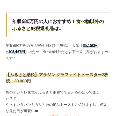
年収680万円
の人におすすめ！
食べ物以外の
ふるさと納税返礼品
は…
年収680万円の方の寄付上限額(目安)は、大体
【
85
,150円
~106,457円
】
のため、食べ物以外だと以下の返礼品がおすすめ
です！
【ふるさと納税】アラジン グラファイトトースター2枚
焼 30,000円
あのオシャレ家電がふるさと納税でで貰えるの知ってまし
た？？
やっすい食パンもカリふわの絶品トーストに焼けますし、何よ
り見た目が可愛い❤️