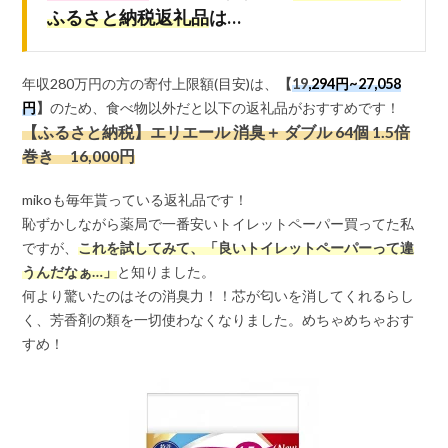
ふるさと納税返礼品
は…
年収280万円の方の寄付上限額(目安)は、
【
19
,294円~27,058
円
】
のため、食べ物以外だと以下の返礼品がおすすめです！
【ふるさと納税】エリエール 消臭＋ ダブル 64個 1.5倍
巻き 16,000円
mikoも毎年貰っている返礼品です！
恥ずかしながら薬局で一番安いトイレットペーパー買ってた私
ですが、
これを試してみて、「良いトイレットペーパーって違
うんだなぁ…」
と知りました。
何より驚いたのはその消臭力！！芯が匂いを消してくれるらし
く、芳香剤の類を一切使わなくなりました。めちゃめちゃおす
すめ！