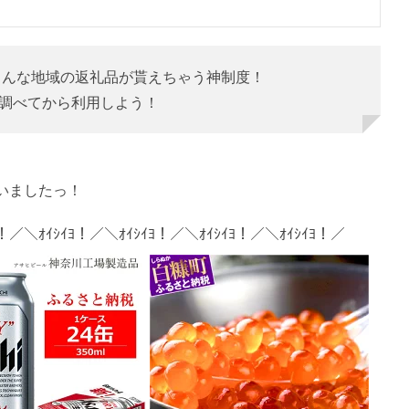
ろんな地域の返礼品が貰えちゃう神制度！
調べてから利用しよう！
いましたっ！
ﾖ！／＼ｵｲｼｲﾖ！／＼ｵｲｼｲﾖ！／＼ｵｲｼｲﾖ！／＼ｵｲｼｲﾖ！／