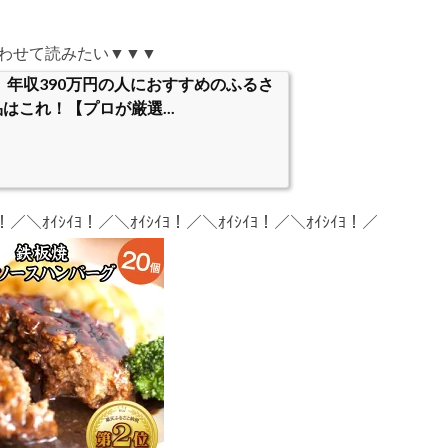
わせて読みたい▼▼▼
度】年収390万円の人におすすめのふるさ
はこれ！【プロが厳選...
ﾖ！／＼ｵｲｼｲﾖ！／＼ｵｲｼｲﾖ！／＼ｵｲｼｲﾖ！／＼ｵｲｼｲﾖ！／