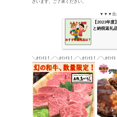
ざいます。ご了承ください。
▼▼▼合
【2023年
と納税返礼品
＼ｵｲｼｲﾖ！／＼ｵｲｼｲﾖ！／＼ｵｲｼｲﾖ！／＼ｵｲｼｲ