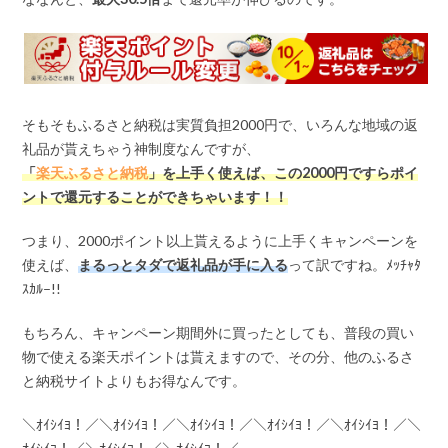
そもそもふるさと納税は実質負担2000円で、いろんな地域の返
礼品が貰えちゃう神制度なんですが、
「
楽天ふるさと納税
」を上手く使えば、この
2000
円ですらポイ
ントで還元することができちゃいます！！
つまり、2000ポイント以上貰えるように上手くキャンペーンを
使えば、
まるっとタダで返礼品が手に入る
って訳ですね。ﾒｯﾁｬﾀ
ｽｶﾙ–!!
もちろん、キャンペーン期間外に買ったとしても、普段の買い
物で使える楽天ポイントは貰えますので、その分、他のふるさ
と納税サイトよりもお得なんです。
＼ｵｲｼｲﾖ！／＼ｵｲｼｲﾖ！／＼ｵｲｼｲﾖ！／＼ｵｲｼｲﾖ！／＼ｵｲｼｲﾖ！／＼