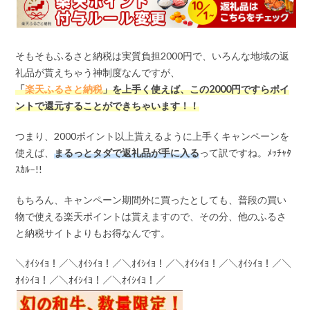
そもそもふるさと納税は実質負担2000円で、いろんな地域の返
礼品が貰えちゃう神制度なんですが、
「
楽天ふるさと納税
」を上手く使えば、この
2000
円ですらポイ
ントで還元することができちゃいます！！
つまり、2000ポイント以上貰えるように上手くキャンペーンを
使えば、
まるっとタダで返礼品が手に入る
って訳ですね。ﾒｯﾁｬﾀ
ｽｶﾙ–!!
もちろん、キャンペーン期間外に買ったとしても、普段の買い
物で使える楽天ポイントは貰えますので、その分、他のふるさ
と納税サイトよりもお得なんです。
＼ｵｲｼｲﾖ！／＼ｵｲｼｲﾖ！／＼ｵｲｼｲﾖ！／＼ｵｲｼｲﾖ！／＼ｵｲｼｲﾖ！／＼
ｵｲｼｲﾖ！／＼ｵｲｼｲﾖ！／＼ｵｲｼｲﾖ！／