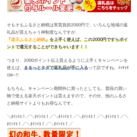
そもそもふるさと納税は実質負担2000円で、いろんな地域の返
礼品が貰えちゃう神制度なんですが、
「
楽天ふるさと納税
」を上手く使えば、この
2000
円ですらポイ
ントで還元することができちゃいます！！
つまり、2000ポイント以上貰えるように上手くキャンペーンを
使えば、
まるっとタダで返礼品が手に入る
って訳ですね。ﾒｯﾁｬﾀ
ｽｶﾙ–!!
もちろん、キャンペーン期間外に買ったとしても、普段の買い
物で使える楽天ポイントは貰えますので、その分、他のふるさ
と納税サイトよりもお得なんです。
＼ｵｲｼｲﾖ！／＼ｵｲｼｲﾖ！／＼ｵｲｼｲﾖ！／＼ｵｲｼｲﾖ！／＼ｵｲｼｲﾖ！／＼
ｵｲｼｲﾖ！／＼ｵｲｼｲﾖ！／＼ｵｲｼｲﾖ！／