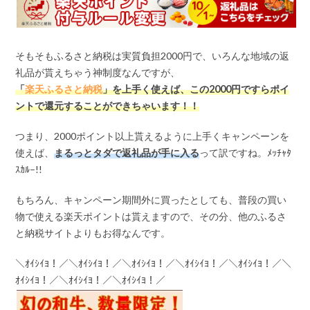
そもそもふるさと納税は実質負担2000円で、いろんな地域の返
礼品が貰えちゃう神制度なんですが、
「
楽天ふるさと納税
」を上手く使えば、この
2000
円ですらポイ
ントで還元することができちゃいます！！
つまり、2000ポイント以上貰えるように上手くキャンペーンを
使えば、
まるっとタダで返礼品が手に入る
って訳ですね。ﾒｯﾁｬﾀ
ｽｶﾙ–!!
もちろん、キャンペーン期間外に買ったとしても、普段の買い
物で使える楽天ポイントは貰えますので、その分、他のふるさ
と納税サイトよりもお得なんです。
＼ｵｲｼｲﾖ！／＼ｵｲｼｲﾖ！／＼ｵｲｼｲﾖ！／＼ｵｲｼｲﾖ！／＼ｵｲｼｲﾖ！／＼
ｵｲｼｲﾖ！／＼ｵｲｼｲﾖ！／＼ｵｲｼｲﾖ！／