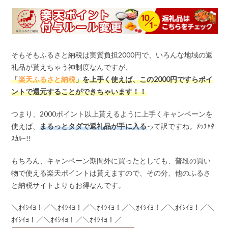
そもそもふるさと納税は実質負担2000円で、いろんな地域の返
礼品が貰えちゃう神制度なんですが、
「
楽天ふるさと納税
」を上手く使えば、この
2000
円ですらポイ
ントで還元することができちゃいます！！
つまり、2000ポイント以上貰えるように上手くキャンペーンを
使えば、
まるっとタダで返礼品が手に入る
って訳ですね。ﾒｯﾁｬﾀ
ｽｶﾙ–!!
もちろん、キャンペーン期間外に買ったとしても、普段の買い
物で使える楽天ポイントは貰えますので、その分、他のふるさ
と納税サイトよりもお得なんです。
＼ｵｲｼｲﾖ！／＼ｵｲｼｲﾖ！／＼ｵｲｼｲﾖ！／＼ｵｲｼｲﾖ！／＼ｵｲｼｲﾖ！／＼
ｵｲｼｲﾖ！／＼ｵｲｼｲﾖ！／＼ｵｲｼｲﾖ！／