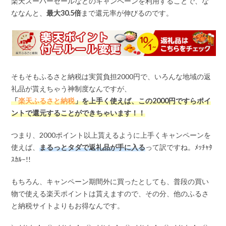
楽天スーパーセールなどのキャンペーンを利用することで、な
ななんと、
最大
30.5
倍
まで還元率が伸びるのです。
そもそもふるさと納税は実質負担2000円で、いろんな地域の返
礼品が貰えちゃう神制度なんですが、
「
楽天ふるさと納税
」を上手く使えば、この
2000
円ですらポイ
ントで還元することができちゃいます！！
つまり、2000ポイント以上貰えるように上手くキャンペーンを
使えば、
まるっとタダで返礼品が手に入る
って訳ですね。ﾒｯﾁｬﾀ
ｽｶﾙ–!!
もちろん、キャンペーン期間外に買ったとしても、普段の買い
物で使える楽天ポイントは貰えますので、その分、他のふるさ
と納税サイトよりもお得なんです。