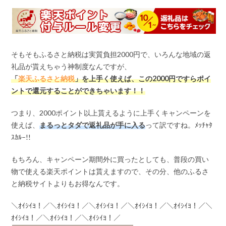
そもそもふるさと納税は実質負担2000円で、いろんな地域の返
礼品が貰えちゃう神制度なんですが、
「
楽天ふるさと納税
」を上手く使えば、この
2000
円ですらポイ
ントで還元することができちゃいます！！
つまり、2000ポイント以上貰えるように上手くキャンペーンを
使えば、
まるっとタダで返礼品が手に入る
って訳ですね。ﾒｯﾁｬﾀ
ｽｶﾙ–!!
もちろん、キャンペーン期間外に買ったとしても、普段の買い
物で使える楽天ポイントは貰えますので、その分、他のふるさ
と納税サイトよりもお得なんです。
＼ｵｲｼｲﾖ！／＼ｵｲｼｲﾖ！／＼ｵｲｼｲﾖ！／＼ｵｲｼｲﾖ！／＼ｵｲｼｲﾖ！／＼
ｵｲｼｲﾖ！／＼ｵｲｼｲﾖ！／＼ｵｲｼｲﾖ！／