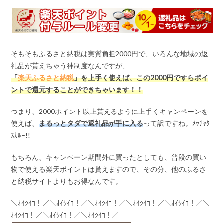
そもそもふるさと納税は実質負担2000円で、いろんな地域の返
礼品が貰えちゃう神制度なんですが、
「
楽天ふるさと納税
」を上手く使えば、この
2000
円ですらポイ
ントで還元することができちゃいます！！
つまり、2000ポイント以上貰えるように上手くキャンペーンを
使えば、
まるっとタダで返礼品が手に入る
って訳ですね。ﾒｯﾁｬﾀ
ｽｶﾙ–!!
もちろん、キャンペーン期間外に買ったとしても、普段の買い
物で使える楽天ポイントは貰えますので、その分、他のふるさ
と納税サイトよりもお得なんです。
＼ｵｲｼｲﾖ！／＼ｵｲｼｲﾖ！／＼ｵｲｼｲﾖ！／＼ｵｲｼｲﾖ！／＼ｵｲｼｲﾖ！／＼
ｵｲｼｲﾖ！／＼ｵｲｼｲﾖ！／＼ｵｲｼｲﾖ！／