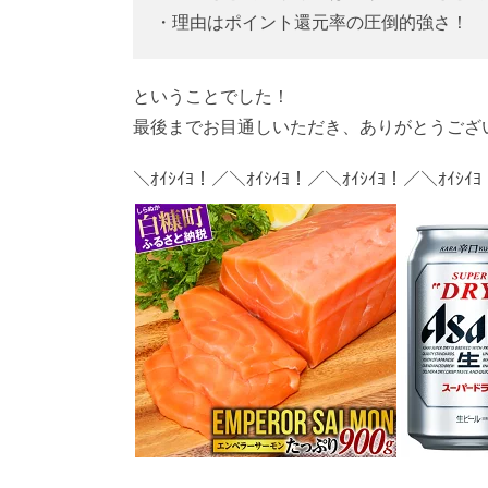
・理由はポイント還元率の圧倒的強さ！
ということでした！
最後までお目通しいただき、ありがとうござ
＼ｵｲｼｲﾖ！／＼ｵｲｼｲﾖ！／＼ｵｲｼｲﾖ！／＼ｵｲｼｲ