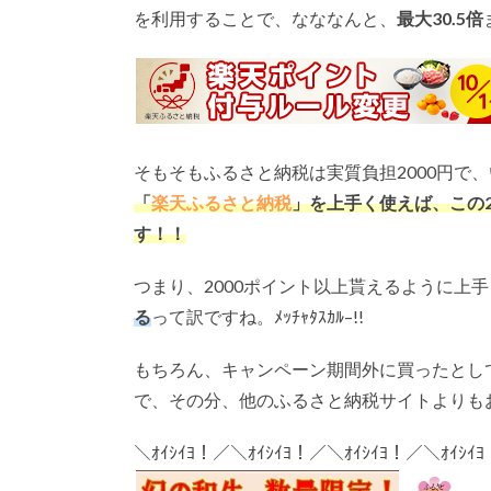
を利用することで、なななんと、
最大
30.5
倍
そもそもふるさと納税は実質負担2000円で
「
楽天ふるさと納税
」を上手く使えば、この
す！！
つまり、2000ポイント以上貰えるように上
る
って訳ですね。ﾒｯﾁｬﾀｽｶﾙ–!!
もちろん、キャンペーン期間外に買ったとし
で、その分、他のふるさと納税サイトよりも
＼ｵｲｼｲﾖ！／＼ｵｲｼｲﾖ！／＼ｵｲｼｲﾖ！／＼ｵｲｼｲ