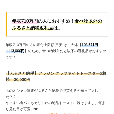
年収710万円
の人におすすめ！
食べ物以外の
ふるさと納税返礼品
は…
年収710万円の方の寄付上限額(目安)は、大体
【
103
,571円
~113,000円
】
のため、食べ物以外だと以下の返礼品がおすすめ
です！
【ふるさと納税】アラジン グラファイトトースター2枚
焼 30,000円
あのオシャレ家電がふるさと納税でで貰えるの知ってまし
た？？
やっすい食パンもカリふわの絶品トーストに焼けますし、何よ
り見た目が可愛い❤️