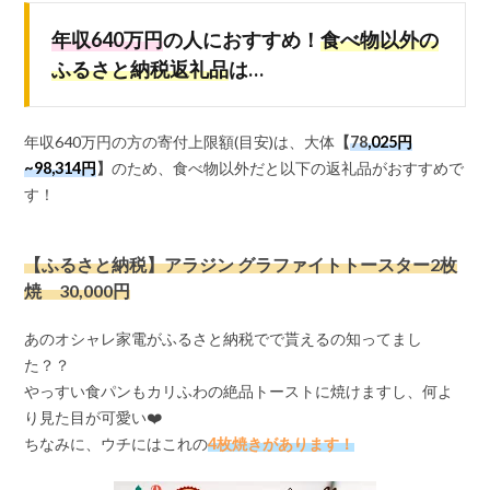
年収640万円
の人におすすめ！
食べ物以外の
ふるさと納税返礼品
は…
年収640万円の方の寄付上限額(目安)は、大体
【
78
,025円
~98,314円
】
のため、食べ物以外だと以下の返礼品がおすすめで
す！
【ふるさと納税】アラジン グラファイトトースター2枚
焼 30,000円
あのオシャレ家電がふるさと納税でで貰えるの知ってまし
た？？
やっすい食パンもカリふわの絶品トーストに焼けますし、何よ
り見た目が可愛い❤️
ちなみに、ウチにはこれの
4枚焼きがあります！