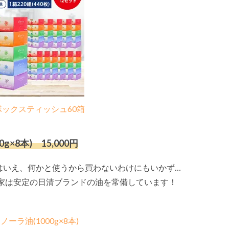
ックスティッシュ60箱
8本) 15,000円
はいえ、何かと使うから買わないわけにもいかず…
家は安定の日清ブランドの油を常備しています！
ーラ油(1000g×8本)