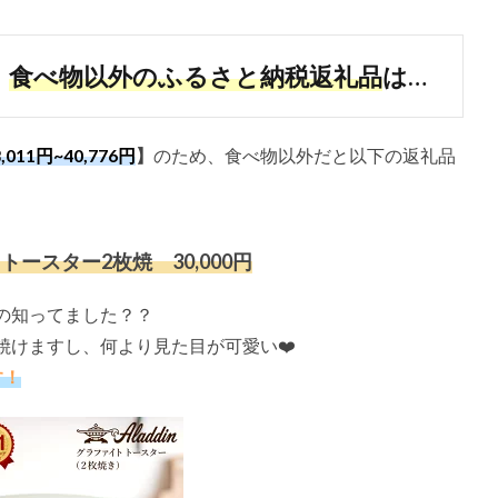
！
食べ物以外のふるさと納税返礼品
は…
3
,011円~40,776円
】
のため、食べ物以外だと以下の返礼品
ースター2枚焼 30,000円
の知ってました？？
焼けますし、何より見た目が可愛い❤️
す！