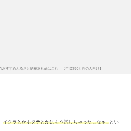
外のおすすめふるさと納税返礼品はこれ！【年収380万円の人向け】
、
イクラとかホタテとかはもう試しちゃったしなぁ…
とい