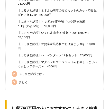
26,000円
【ふるさと納税】ますよね商店の元祖カットのカット済み生
ずわい蟹1.2kg 25,000円
【ふるさと納税】＼ 令和5年産登場 ／つや姫 無洗米
10kg（2kg×5袋） 13,000円
【ふるさと納税】いくら醤油漬け(鮭卵) 400g（200g×2）
13,500円
【ふるさと納税】佐賀県産黒毛和牛切り落とし 1kg 10,000
円
【ふるさと納税】ハーゲンダッツ 12個セット 20,000円
【ふるさと納税】マダムフロマージュ ～ふんわりしっとりバ
ウムとレアチーズ～ 4000円
2.
ふるさと納税とは？
3.
まとめ
年収780万円
の人におすすめの
ふるさと納税