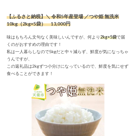
【ふるさと納税】＼ 令和5年産登場 ／つや姫 無洗米
10kg（2kg×5袋） 13,000円
味はもちろん文句なく美味しいんですが、何より
2kg×5袋
で届
くのがおすすめの理由です！
私は一人暮らしなので5kgだと中々減らず、鮮度が気になっちゃ
うんですが、
この返礼品は2kgずつ小分けになっているので、鮮度を気にせず
食べることができます！