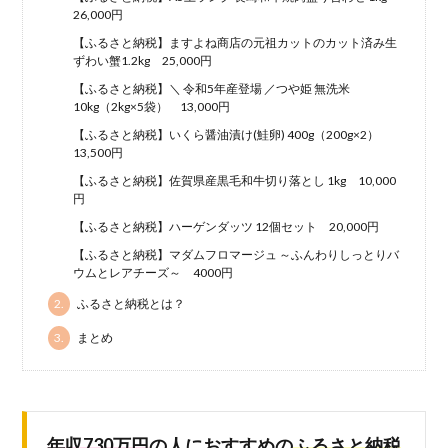
26,000円
【ふるさと納税】ますよね商店の元祖カットのカット済み生
ずわい蟹1.2kg 25,000円
【ふるさと納税】＼ 令和5年産登場 ／つや姫 無洗米
10kg（2kg×5袋） 13,000円
【ふるさと納税】いくら醤油漬け(鮭卵) 400g（200g×2）
13,500円
【ふるさと納税】佐賀県産黒毛和牛切り落とし 1kg 10,000
円
【ふるさと納税】ハーゲンダッツ 12個セット 20,000円
【ふるさと納税】マダムフロマージュ ～ふんわりしっとりバ
ウムとレアチーズ～ 4000円
2.
ふるさと納税とは？
3.
まとめ
年収730万円
の人におすすめの
ふるさと納税