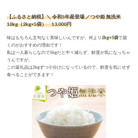
【ふるさと納税】＼ 令和5年産登場 ／つや姫 無洗米
10kg（2kg×5袋） 13,000円
味はもちろん文句なく美味しいんですが、何より
2kg×5袋
で届
くのがおすすめの理由です！
私は一人暮らしなので5kgだと中々減らず、鮮度が気になっちゃ
うんですが、
この返礼品は2kgずつ小分けになっているので、鮮度を気にせず
食べることができます！