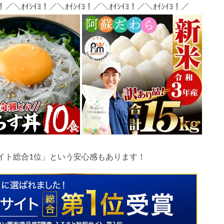
ﾖ！／＼ｵｲｼｲﾖ！／＼ｵｲｼｲﾖ！／＼ｵｲｼｲﾖ！／＼ｵｲｼｲﾖ！／
イト総合
1
位」という安心感もあります！