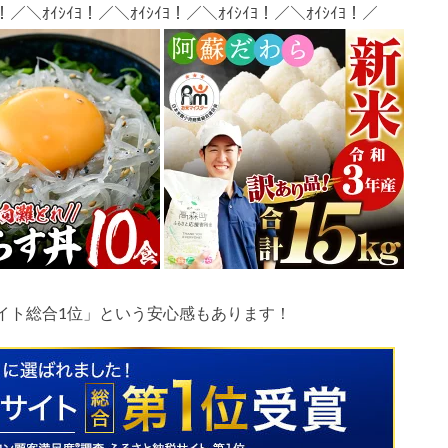
ﾖ！／＼ｵｲｼｲﾖ！／＼ｵｲｼｲﾖ！／＼ｵｲｼｲﾖ！／＼ｵｲｼｲﾖ！／
イト総合
1
位」という安心感もあります！