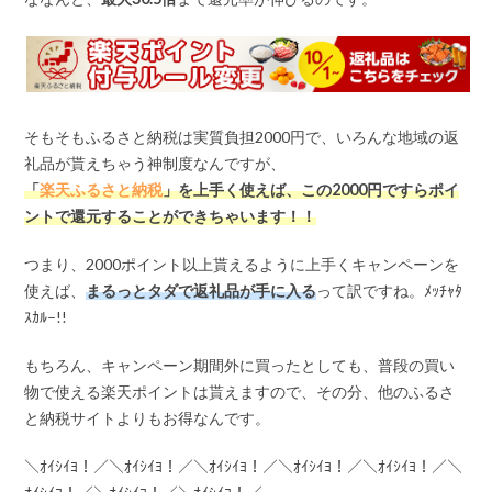
そもそもふるさと納税は実質負担2000円で、いろんな地域の返
礼品が貰えちゃう神制度なんですが、
「
楽天ふるさと納税
」を上手く使えば、この
2000
円ですらポイ
ントで還元することができちゃいます！！
つまり、2000ポイント以上貰えるように上手くキャンペーンを
使えば、
まるっとタダで返礼品が手に入る
って訳ですね。ﾒｯﾁｬﾀ
ｽｶﾙ–!!
もちろん、キャンペーン期間外に買ったとしても、普段の買い
物で使える楽天ポイントは貰えますので、その分、他のふるさ
と納税サイトよりもお得なんです。
＼ｵｲｼｲﾖ！／＼ｵｲｼｲﾖ！／＼ｵｲｼｲﾖ！／＼ｵｲｼｲﾖ！／＼ｵｲｼｲﾖ！／＼