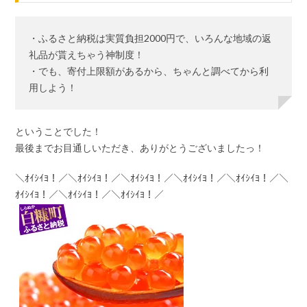
・ふるさと納税は実質負担2000円で、いろんな地域の返
礼品が貰えちゃう神制度！
・でも、寄付上限額があるから、ちゃんと調べてから利
用しよう！
ということでした！
最後までお目通しいただき、ありがとうございましたっ！
＼ｵｲｼｲﾖ！／＼ｵｲｼｲﾖ！／＼ｵｲｼｲﾖ！／＼ｵｲｼｲﾖ！／＼ｵｲｼｲﾖ！／＼
ｵｲｼｲﾖ！／＼ｵｲｼｲﾖ！／＼ｵｲｼｲﾖ！／