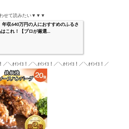
わせて読みたい▼▼▼
度】年収640万円の人におすすめのふるさ
はこれ！【プロが厳選...
ﾖ！／＼ｵｲｼｲﾖ！／＼ｵｲｼｲﾖ！／＼ｵｲｼｲﾖ！／＼ｵｲｼｲﾖ！／