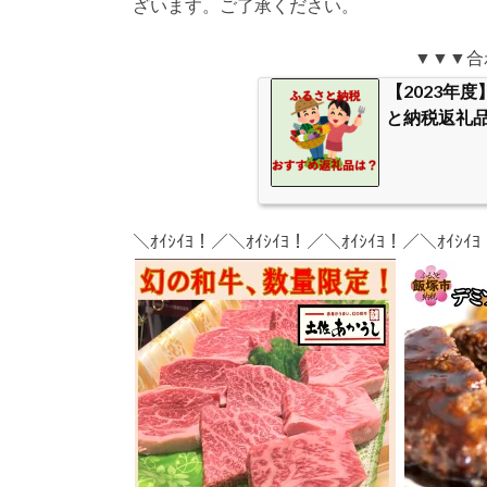
ざいます。ご了承ください。
▼▼▼合
【2023年
と納税返礼品
＼ｵｲｼｲﾖ！／＼ｵｲｼｲﾖ！／＼ｵｲｼｲﾖ！／＼ｵｲｼｲ