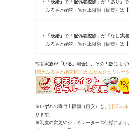
・「既婚」
で「
配偶者控除
」が
「あり」
で
「ふるさと納税」寄付上限額（目安）は
【
・「既婚」
で「
配偶者控除
」が
「なし(共
「ふるさと納税」寄付上限額（目安）は
【
扶養家族が
「いる」
場合は、その人数により
[楽天ふるさと納税]の「かんたんシュミレー
※いずれの寄付上限額（目安）も、
[楽天ふ
ります。
※制度の変更やシュミレーターの仕様により