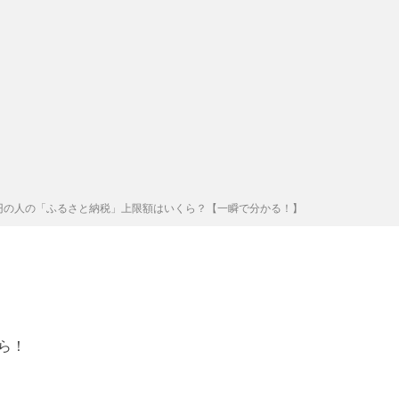
0万円の人の「ふるさと納税」上限額はいくら？【一瞬で分かる！】
ら！