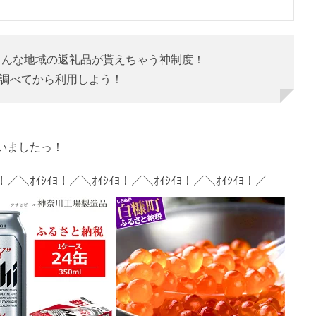
ろんな地域の返礼品が貰えちゃう神制度！
調べてから利用しよう！
いましたっ！
ﾖ！／＼ｵｲｼｲﾖ！／＼ｵｲｼｲﾖ！／＼ｵｲｼｲﾖ！／＼ｵｲｼｲﾖ！／