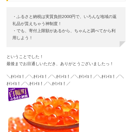
・ふるさと納税は実質負担2000円で、いろんな地域の返
礼品が貰えちゃう神制度！
・でも、寄付上限額があるから、ちゃんと調べてから利
用しよう！
ということでした！
最後までお目通しいただき、ありがとうございましたっ！
＼ｵｲｼｲﾖ！／＼ｵｲｼｲﾖ！／＼ｵｲｼｲﾖ！／＼ｵｲｼｲﾖ！／＼ｵｲｼｲﾖ！／＼
ｵｲｼｲﾖ！／＼ｵｲｼｲﾖ！／＼ｵｲｼｲﾖ！／